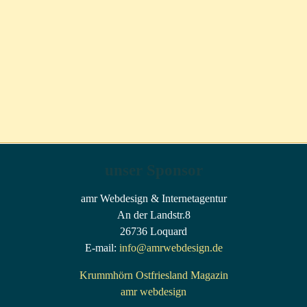
unser Sponsor
amr Webdesign & Internetagentur
An der Landstr.8
26736 Loquard
E-mail:
info@amrwebdesign.de
Krummhörn Ostfriesland Magazin
amr webdesign